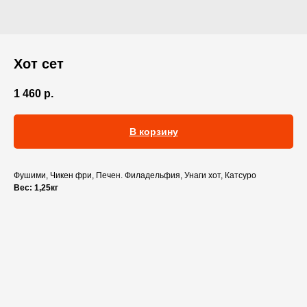
Хот сет
1 460
р.
В корзину
Фушими, Чикен фри, Печен. Филадельфия, Унаги хот, Катсуро
Вес: 1,25кг