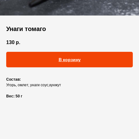
Унаги томаго
130
р.
В корзину
Состав:
Угорь, омлет, унаги соус,кунжут
Вес: 50 г