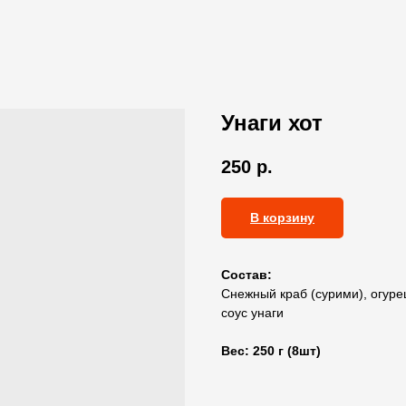
Унаги хот
250
р.
В корзину
Состав:
Снежный краб (сурими), огуре
соус унаги
Вес: 250 г (8шт)