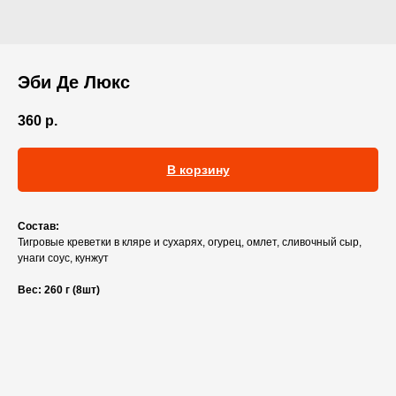
Эби Де Люкс
360
р.
В корзину
Состав:
Тигровые креветки в кляре и сухарях, огурец, омлет, сливочный сыр,
унаги соус, кунжут
Вес: 260 г (8шт)