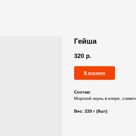
Гейша
320
р.
В корзину
Состав:
Морской окунь в кляре, сливоч
Вес: 220 г (8шт)