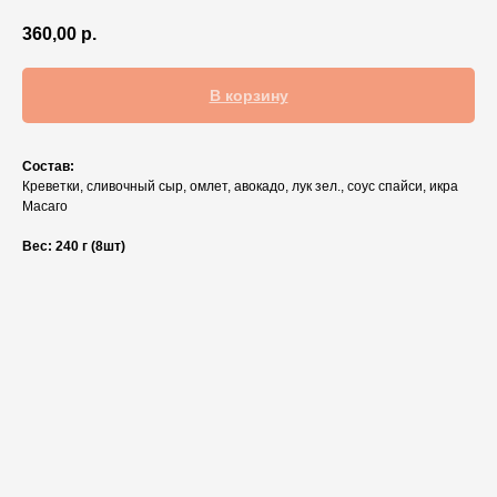
360,00
р.
В корзину
Состав:
Креветки, сливочный сыр, омлет, авокадо, лук зел., соус спайси, икра
Масаго
Вес: 240 г (8шт)